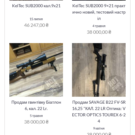
KelTec SUB2000 кал.9х21
KelTec SUB2000 9×21 практ
ично новий, тестовий настр
іл
15 липня
46 247,00 ₴
4 травня
38 000,00 ₴
Продам гвинтівку Біатлон
Продам SAVAGE B22 FV-SR
6, кал. 22 Lr.
16,25 "КАЛ. 22 LR Оптика: V
ECTOR OPTICS TOUREX 6-2
5 травня
4
38 000,00 ₴
9 квітня
38 000,00 ₴