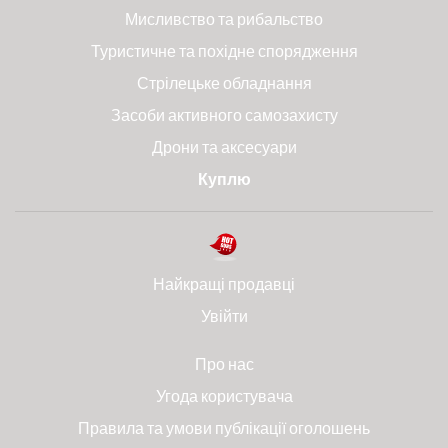
Мисливство та рибальство
Туристичне та похідне спорядження
Стрілецьке обладнання
Засоби активного самозахисту
Дрони та аксесуари
Куплю
Найкращі продавці
Увійти
Про нас
Угода користувача
Правила та умови публікації оголошень