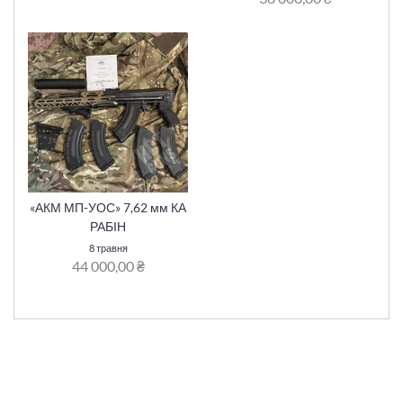
«АКМ МП-УОС» 7,62 мм КА
РАБІН
8 травня
44 000,00 ₴