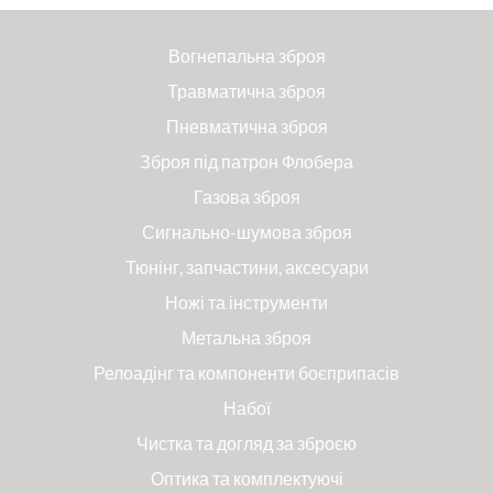
Вогнепальна зброя
Травматична зброя
Пневматична зброя
Зброя під патрон Флобера
Газова зброя
Сигнально-шумова зброя
Тюнінг, запчастини, аксесуари
Ножі та інструменти
Метальна зброя
Релоадінг та компоненти боєприпасів
Набої
Чистка та догляд за зброєю
Оптика та комплектуючі