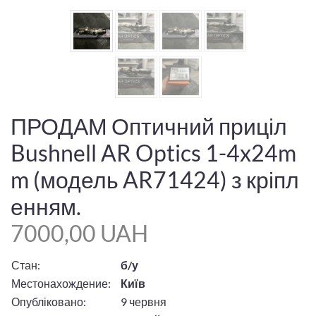
ПРОДАМ Оптичний приціл
Bushnell AR Optics 1-4x24m
m (модель AR71424) з кріпл
енням.
7000,00 UAH
Стан:
б/у
Местонахождение:
Київ
Опубліковано:
9 червня