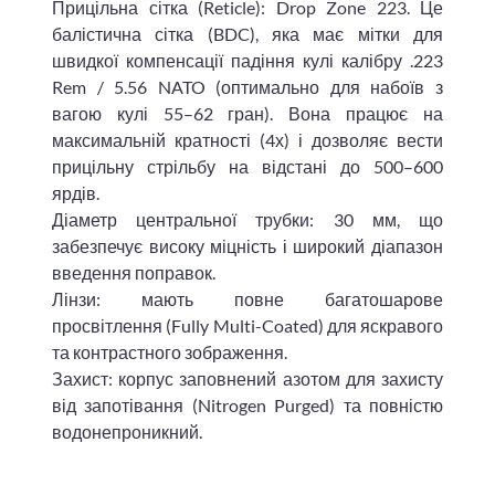
Прицільна сітка (Reticle): Drop Zone 223. Це
балістична сітка (BDC), яка має мітки для
швидкої компенсації падіння кулі калібру .223
Rem / 5.56 NATO (оптимально для набоїв з
вагою кулі 55–62 гран). Вона працює на
максимальній кратності (4х) і дозволяє вести
прицільну стрільбу на відстані до 500–600
ярдів.
Діаметр центральної трубки: 30 мм, що
забезпечує високу міцність і широкий діапазон
введення поправок.
Лінзи: мають повне багатошарове
просвітлення (Fully Multi-Coated) для яскравого
та контрастного зображення.
Захист: корпус заповнений азотом для захисту
від запотівання (Nitrogen Purged) та повністю
водонепроникний.