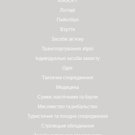
AIRSOFT
Ліхтарі
Пейнтбол
Взуття
Засоби зв'язку
Транспортування зброї
Індивідуальні засоби захисту
Одяг
Тактичне спорядження
Медицина
Сумки, наплічники та баули
Мисливство та рибальство
Туристичне та похідне спорядження
Стрілецьке обладнання