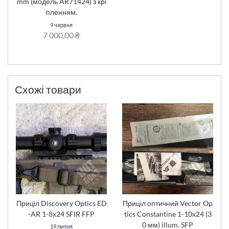
mm (модель AR71424) з крі
пленням.
9 червня
7 000,00 ₴
Схожі товари
Приціл Discovery Optics ED
Приціл оптичний Vector Op
-AR 1-8x24 SFIR FFP
tics Constantine 1-10x24 (3
0 мм) illum. SFP
19 липня