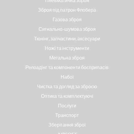
Пневматична зброя
Зброя під патрон Флобера
Газова зброя
Сигнально-шумова зброя
Тюнінг, запчастини, аксесуари
Ножі та інструменти
Метальна зброя
Релоадінг та компоненти боєприпасів
Набої
Чистка та догляд за зброєю
Оптика та комплектуючі
Послуги
Транспорт
Зберігання зброї