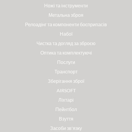
Ножі та інструменти
Метальна зброя
Релоадінг та компоненти боєприпасів
Набої
Чистка та догляд за зброєю
Оптика та комплектуючі
Послуги
Транспорт
Зберігання зброї
AIRSOFT
Ліхтарі
Пейнтбол
Взуття
Засоби зв'язку