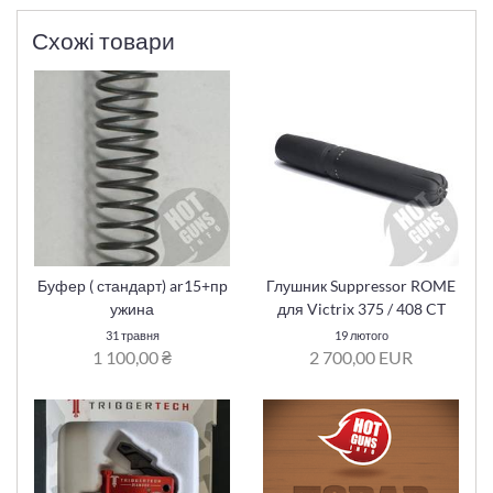
Схожі товари
Буфер ( стандарт) ar15+пр
Глушник Suppressor ROME
ужина
для Victrix 375 / 408 CT
31 травня
19 лютого
1 100,00 ₴
2 700,00 EUR