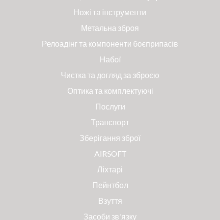
Ножі та інструменти
Метальна зброя
Релоадінг та компоненти боєприпасів
Набої
Чистка та догляд за зброєю
Оптика та комплектуючі
Послуги
Транспорт
Зберігання зброї
AIRSOFT
Ліхтарі
Пейнтбол
Взуття
Засоби зв'язку