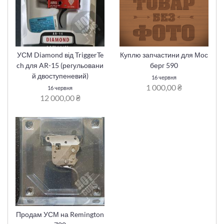
УСМ Diamond від TriggerTe
Куплю запчастини для Мос
ch для AR-15 (регульовани
берг 590
й двоступеневий)
16 червня
1 000,00 ₴
16 червня
12 000,00 ₴
Продам УСМ на Remington