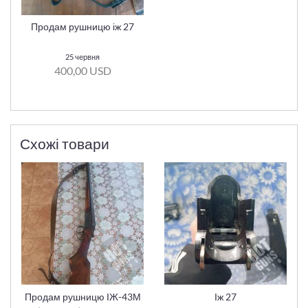
Продам рушницю іж 27
25 червня
400,00 USD
Схожі товари
Продам рушницю ІЖ-43М
Іж 27