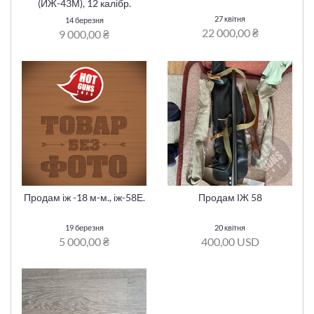
(ИЖ-43М), 12 калібр.
27 квітня
14 березня
22 000,00 ₴
9 000,00 ₴
Продам іж -18 м-м., іж-58Е.
Продам ІЖ 58
19 березня
20 квітня
5 000,00 ₴
400,00 USD