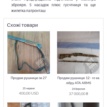
зброяря. 5 насадок плюс гусчтниця та ще
жилетка патронташ
Схожі товари
Продам рушницю іж 27
Продам рушницю 12 - го ка
лібру ATA ARMS
25 червня
24 березня
400,00 USD
37 000,00 ₴