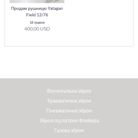
Продам рушницю Yatagan
Field 12/76
18 травня
400,00 USD
Вогнепальна зброя
Травматична зброя
Пневматична зброя
Зброя під патрон Флобера
Газова зброя