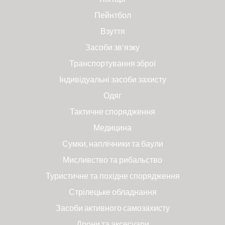
Пейнтбол
Взуття
Засоби зв'язку
Транспортування зброї
Індивідуальні засоби захисту
Одяг
Тактичне спорядження
Медицина
Сумки, наплічники та баули
Мисливство та рибальство
Туристичне та похідне спорядження
Стрілецьке обладнання
Засоби активного самозахисту
Дрони та аксесуари