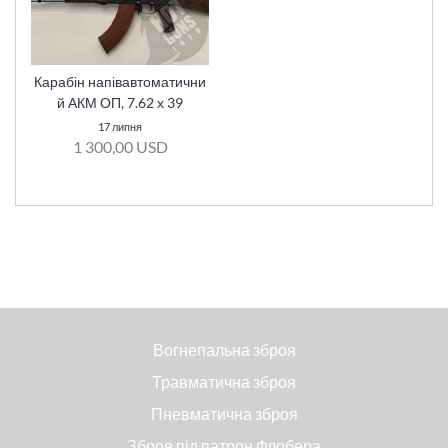
Карабін напівавтоматични
й АКМ ОП, 7.62 х 39
17 липня
1 300,00 USD
Вогнепальна зброя
Травматична зброя
Пневматична зброя
Зброя під патрон Флобера