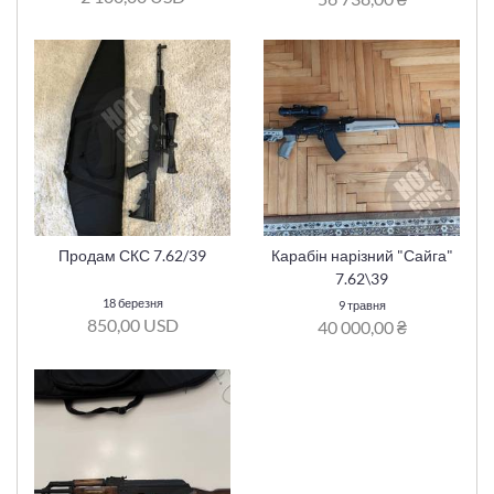
Продам СКС 7.62/39
Карабін нарізний "Сайга"
7.62\39
18 березня
9 травня
850,00 USD
40 000,00 ₴