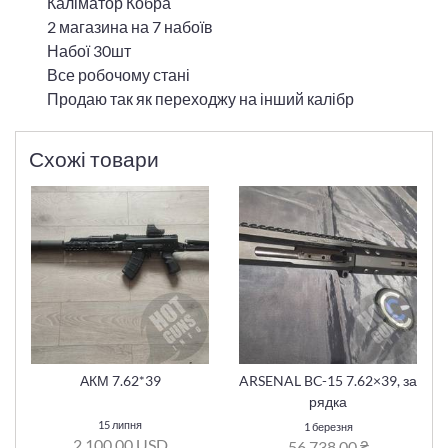
Каліматор Кобра
2 магазина на 7 набоїв
Набої 30шт
Все робочому стані
Продаю так як переходжу на інший калібр
Схожі товари
АКМ 7.62*39
ARSENAL BC-15 7.62×39, за
рядка
15 липня
1 березня
2 100,00 USD
56 738,00 ₴