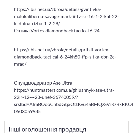
https://ibis.net.ua/zbroia/details/gvintivka-
malokaliberna-savage-mark-ii-fv-sr-16-1-2-kal-22-
lr-dulna-rizba-1-2-28/
Оптика Vortex diamondback tactical 6-24
https://ibis.net.ua/zbroia/details/pritsil-vortex-
diamondback-tactical-6-24kh50-ffp-sitka-ebr-2c-
mrad/
Спундмодератор Ase Ultra
https://huntmasters.com.ua/ghlushnyk-ase-utra-
22lr-12---28-unef-36740059/?
srsltid=AfmBOooCnbdGtjxOttKvu4aBMQzSVrRzBxRKO
0503059985
Інші оголошення продавця