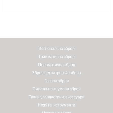
Вогнепальна зброя
Травматична зброя
Пневматична зброя
Зброя під патрон Флобера
Газова зброя
Сигнально-шумова зброя
Тюнінг, запчастини, аксесуари
Ножі та інструменти
Метальна зброя