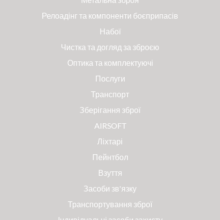
Релоадінг та компоненти боєприпасів
Набої
Чистка та догляд за зброєю
Оптика та комплектуючі
Послуги
Транспорт
Зберігання зброї
AIRSOFT
Ліхтарі
Пейнтбол
Взуття
Засоби зв'язку
Транспортування зброї
Індивідуальні засоби захисту