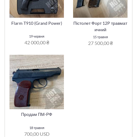
Flarm T910 (Grand Power)
Пістолет Форт 12P травмат
ичний
19 червня
15 травня
42 000,00 ₴
27 500,00 ₴
Продам ПМ-РФ
18 травня
700,00 USD