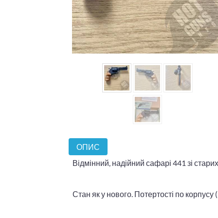
ОПИС
Відмінний, надійний сафарі 441 зі старих
Стан як у нового. Потертості по корпусу 