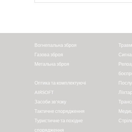
Вогнепальна зброя
Травм
Газова зброя
Сигна
Метальна зброя
Релоа
боєпр
Оптика та комплектуючі
Послу
AIRSOFT
Ліхтар
Засоби зв'язку
Транс
Тактичне спорядження
Меди
Туристичне та похідне
Стріл
спорядження