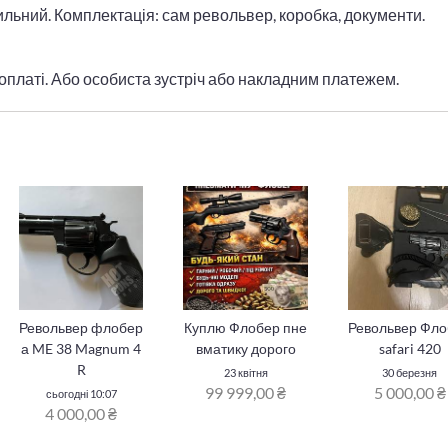
ильний. Комплектація: сам револьвер, коробка, документи.
платі. Або особиста зустріч або накладним платежем.
Револьвер флобер
Куплю Флобер пне
Револьвер Фл
а ME 38 Magnum 4
вматику дорого
safari 420
R
23 квітня
30 березня
99 999,00 ₴
5 000,00 ₴
сьогодні 10:07
4 000,00 ₴