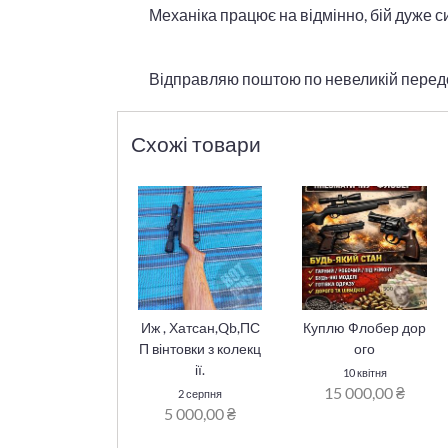
Механіка працює на відмінно, бій дуже с
Відправляю поштою по невеликій передо
Схожі товари
Иж , Хатсан,Qb,ПС
Куплю Флобер дор
П вінтовки з колекц
ого
ії.
10 квітня
15 000,00 ₴
2 серпня
5 000,00 ₴