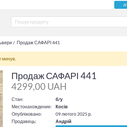
Д
львери
Продаж САФАРІ 441
у минув.
Продаж САФАРІ 441
4299,00 UAH
Стан:
б/у
Местонахождение:
Косів
Опубліковано:
09 лютого 2025 р.
Продавець:
Андрій