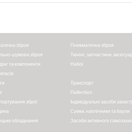
атична зброя
Пневматична зброя
льно-шумова зброя
Тюнінг, запчастини, аксесуа
дінг та компоненти
Набої
ипасів
ги
Транспорт
і
Пейнтбол
портування зброї
Індивідуальні засоби захист
цина
Сумки, наплічники та баули
ецьке обладнання
Засоби активного самозахи