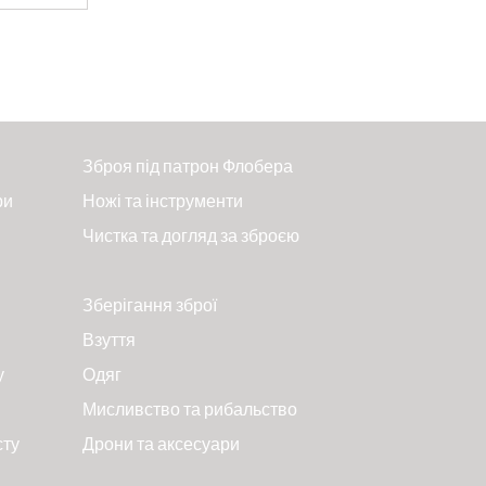
Зброя під патрон Флобера
ри
Ножі та інструменти
Чистка та догляд за зброєю
Зберігання зброї
Взуття
у
Одяг
Мисливство та рибальство
сту
Дрони та аксесуари