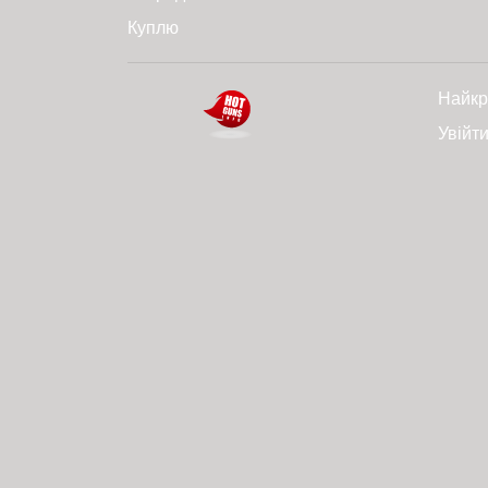
Куплю
Найкр
Увійт