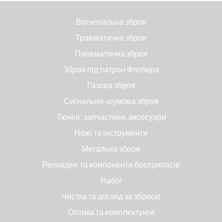
Вогнепальна зброя
Травматична зброя
Пневматична зброя
Зброя під патрон Флобера
Газова зброя
Сигнально-шумова зброя
Тюнінг, запчастини, аксесуари
Ножі та інструменти
Метальна зброя
Релоадінг та компоненти боєприпасів
Набої
Чистка та догляд за зброєю
Оптика та комплектуючі