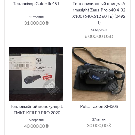
Тепловізор Guide tk 451
Тепловизионный прицел A
rmasight Zeus-Pro 640 4-32
X100 (640x512 60 Гц) (0492
11 травня
31 000,00 ₴
1)
14 березня
6 000,00 USD
Тепловізійний монокуляр L
Pulsar axion XM30S
IEMKE KEILER PRO 2020
27 квітня
5 березня
30 000,00 ₴
40 000,00 ₴