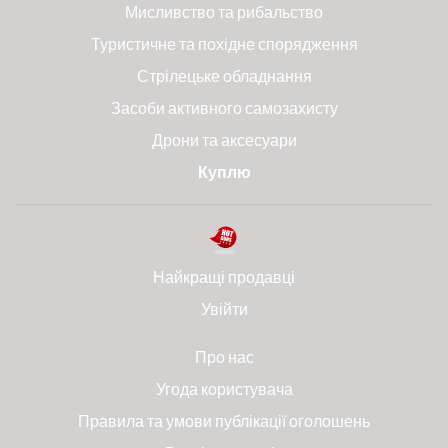
Мисливство та рибальство
Туристичне та похідне спорядження
Стрілецьке обладнання
Засоби активного самозахисту
Дрони та аксесуари
Куплю
Найкращі продавці
Увійти
Про нас
Угода користувача
Правила та умови публікації оголошень