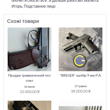
блочит и сносит все , и дальше работает.Малюта
Игорь. Подставное лицо
Схожі товари
Продам травматичний піст
"BREGER" калібр 9 мм Р.А.
олет
27 травня
16 липня
38 000,00 ₴
32 000,00 ₴