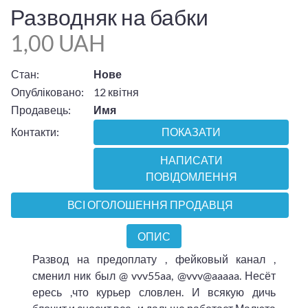
Разводняк на бабки
1,00 UAH
Стан:
Нове
Опубліковано:
12 квітня
Продавець:
Имя
Контакти:
ПОКАЗАТИ
НАПИСАТИ
ПОВІДОМЛЕННЯ
ВСІ ОГОЛОШЕННЯ ПРОДАВЦЯ
ОПИС
Развод на предоплату , фейковый канал ,
сменил ник был @ vvv55aa, @vvv@aaaaa. Несёт
ересь ,что курьер словлен. И всякую дичь