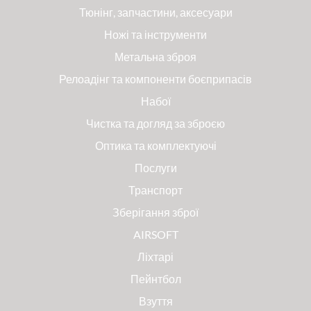
Тюнінг, запчастини, аксесуари
Ножі та інструменти
Метальна зброя
Релоадінг та компоненти боєприпасів
Набої
Чистка та догляд за зброєю
Оптика та комплектуючі
Послуги
Транспорт
Зберігання зброї
AIRSOFT
Ліхтарі
Пейнтбол
Взуття