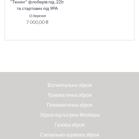
"Тюнінг" флоберів під .22lr
та стартових під 9РА
11 березня
7 000,00 ₴
Вогнепальна зброя
Травматична зброя
Пневматична зброя
Зброя під патрон Флобера
Газова зброя
Сигнально-шумова зброя