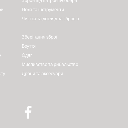
Зброя під патрон Флобера
ри
Ножі та інструменти
Чистка та догляд за зброєю
Зберігання зброї
Взуття
у
Одяг
Мисливство та рибальство
сту
Дрони та аксесуари