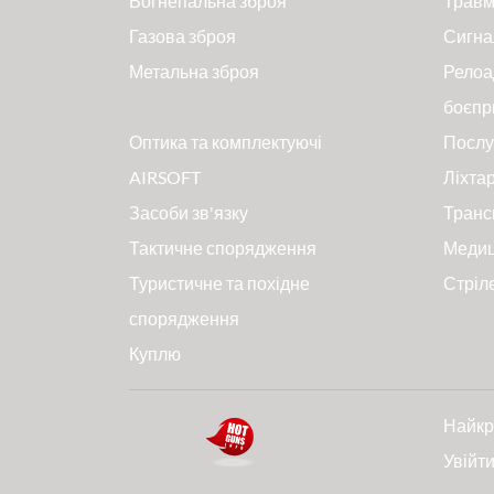
Вогнепальна зброя
Травм
Газова зброя
Сигна
Метальна зброя
Релоа
боєпр
Оптика та комплектуючі
Послу
AIRSOFT
Ліхтар
Засоби зв'язку
Транс
Тактичне спорядження
Меди
Туристичне та похідне
Стріл
спорядження
Куплю
Найкр
Увійт