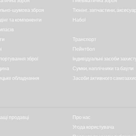
атична зброя
Пневматична зброя
льно-шумова зброя
Тюнінг, запчастини, аксесуа
дінг та компоненти
Набої
ипасів
ги
Транспорт
і
Пейнтбол
портування зброї
Індивідуальні засоби захист
цина
Сумки, наплічники та баули
ецьке обладнання
Засоби активного самозахи
ащі продавці
Про нас
и
Угода користувача