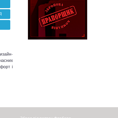
Я
дизайн-
учасних
мфорт і