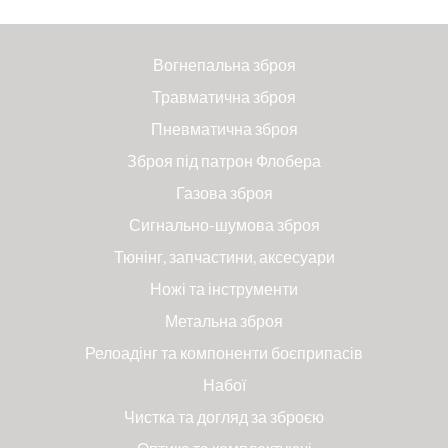
Вогнепальна зброя
Травматична зброя
Пневматична зброя
Зброя під патрон Флобера
Газова зброя
Сигнально-шумова зброя
Тюнінг, запчастини, аксесуари
Ножі та інструменти
Метальна зброя
Релоадінг та компоненти боєприпасів
Набої
Чистка та догляд за зброєю