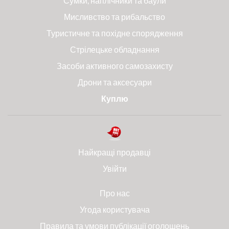
Сумки, наплічники та баули
Мисливство та рибальство
Туристичне та похідне спорядження
Стрілецьке обладнання
Засоби активного самозахисту
Дрони та аксесуари
Куплю
Найкращі продавці
Увійти
Про нас
Угода користувача
Правила та умови публікації оголошень