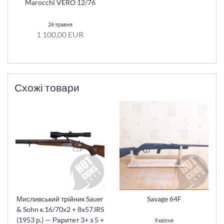
Marocchi VERO 12/76
26 травня
1 100,00 EUR
Схожі товари
Мисливський трійник Sauer
Savage 64F
& Sohn к.16/70х2 + 8x57JRS
(1953 р.) — Раритет 3+ з 5 +
9 квітня