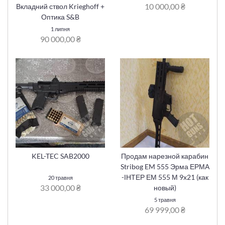
10 000,00 ₴
Вкладний ствол Krieghoff +
Оптика S&B
1 липня
90 000,00 ₴
KEL-TEC SAB2000
Продам нарезной карабин
Stribog EM 555 Эрма ЕРМА
-ІНТЕР ЕМ 555 М 9x21 (как
20 травня
33 000,00 ₴
новый)
5 травня
69 999,00 ₴