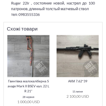
Ruger 22lr , состояние новой, настрел до 100
патронов, длинный толстый матчевый ствол
тел: 0983555336
Схожі товари
Гвинтівка малокаліберна S
АКМ 7.62*39
avage Mark II BSEV кал. 22 L
R 21"
15 липня
2 100,00 USD
28 червня
1 000,00 USD