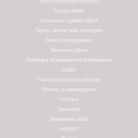
Зброя під патрон Флобера
Газова зброя
Сигнально-шумова зброя
Тюнінг, запчастини, аксесуари
Ножі та інструменти
Метальна зброя
Релоадінг та компоненти боєприпасів
Набої
Чистка та догляд за зброєю
Оптика та комплектуючі
Послуги
Транспорт
Зберігання зброї
AIRSOFT