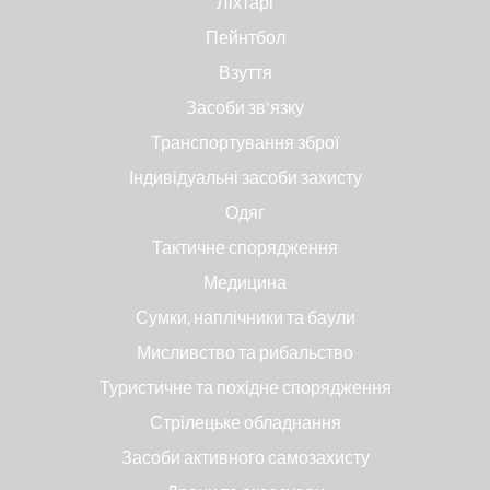
Ліхтарі
Пейнтбол
Взуття
Засоби зв'язку
Транспортування зброї
Індивідуальні засоби захисту
Одяг
Тактичне спорядження
Медицина
Сумки, наплічники та баули
Мисливство та рибальство
Туристичне та похідне спорядження
Стрілецьке обладнання
Засоби активного самозахисту