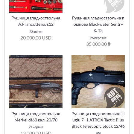
Рушниця гладкоствольна
Рушниця гладкоствольна п
A.Francotte кал.12
омпова Blackwater Sentry
К. 12
22 квітня
20 000,00 USD
26 березня
35 000,00 ₴
Рушниця гладкоствольна
Рушниця гладкоствольна H
Merkel df60 кал. 20/70
uglu 7+1 ATROX Tactic Plus
Black Telescopic Stock 12/46
22 червня
см
13 000,00 USD