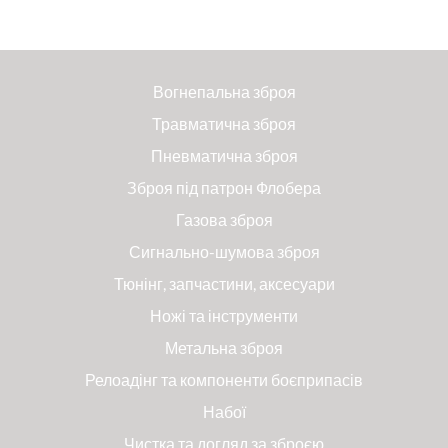
Вогнепальна зброя
Травматична зброя
Пневматична зброя
Зброя під патрон Флобера
Газова зброя
Сигнально-шумова зброя
Тюнінг, запчастини, аксесуари
Ножі та інструменти
Метальна зброя
Релоадінг та компоненти боєприпасів
Набої
Чистка та догляд за зброєю