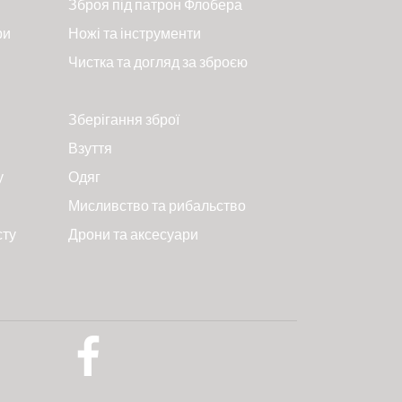
Зброя під патрон Флобера
ри
Ножі та інструменти
Чистка та догляд за зброєю
Зберігання зброї
Взуття
у
Одяг
Мисливство та рибальство
сту
Дрони та аксесуари