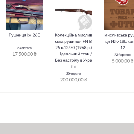
Рушниця Іж-26Е
Колекційна мислив
мисливська ру
ська рушниця FN B
ця ИЖ-18Е кал
25 к.12/70 (1968 р.)
12
23 лютого
17 500,00 ₴
— Ідеальний стан /
23 березня
Без настрілу в Укра
5 000,00 ₴
їні
30 червня
200 000,00 ₴