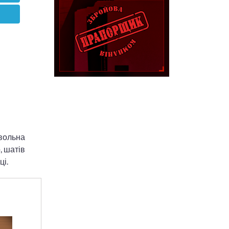
вольна
, шатів
ці.