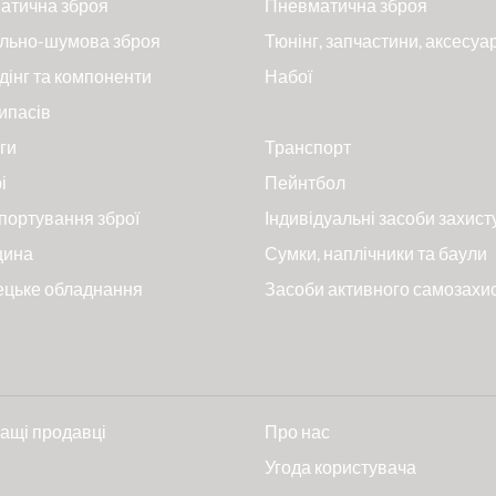
атична зброя
Пневматична зброя
льно-шумова зброя
Тюнінг, запчастини, аксесуа
дінг та компоненти
Набої
ипасів
ги
Транспорт
і
Пейнтбол
портування зброї
Індивідуальні засоби захист
цина
Сумки, наплічники та баули
ецьке обладнання
Засоби активного самозахи
ащі продавці
Про нас
и
Угода користувача