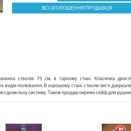
ВСІ ОГОЛОШЕННЯ ПРОДАВЦЯ
вжина стволів 75 см, в гарному стані. Класична двост
х видів полювання. В хорошому стані, стволи чисті дзеркало
ерез дозвільну систему. Також продаю окремо сейф для рушни