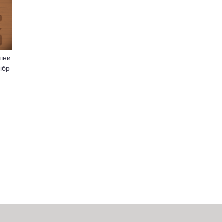
шни
ібр