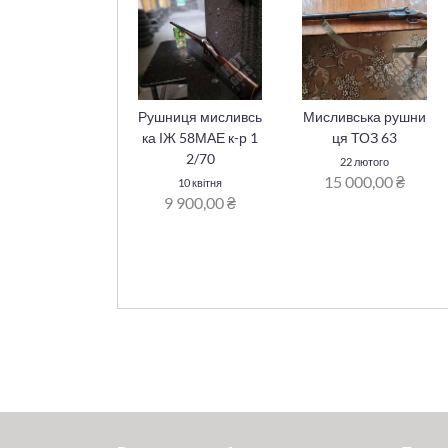
Рушниця мисливсь
Мисливська рушни
ка ІЖ 58МАЕ к-р 1
ця ТОЗ 63
2/70
22 лютого
15 000,00 ₴
10 квітня
9 900,00 ₴