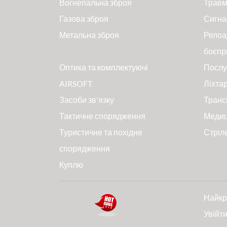
Вогнепальна зброя
Травм
Газова зброя
Сигна
Метальна зброя
Релоа
боєпр
Оптика та комплектуючі
Послу
AIRSOFT
Ліхтар
Засоби зв'язку
Транс
Тактичне спорядження
Меди
Туристичне та похідне
Стріл
спорядження
Куплю
Найкр
Увійт