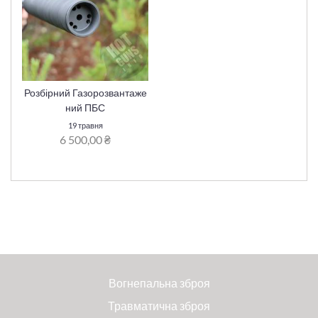
Розбірний Газорозвантаже
ний ПБС
19 травня
6 500,00 ₴
Вогнепальна зброя
Травматична зброя