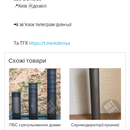
📍Київ 🆔дозвіл
📲 звʼязок телеграм @derud
Та ТГК
https://t.me/ezbroya
Схожі товари
ПБС з регульованою довжи
Саунмодератор(глушник)