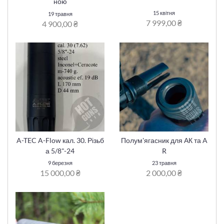
ною
15 квітня
19 травня
7 999,00 ₴
4 900,00 ₴
A-TEC A-Flow кал. 30. Різьб
Полум'ягасник для АК та A
а 5/8"-24
R
9 березня
23 травня
15 000,00 ₴
2 000,00 ₴