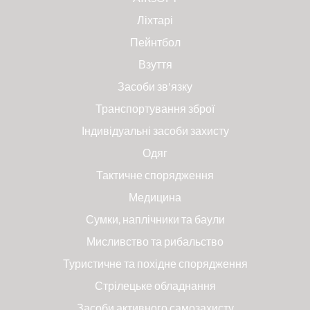
Ліхтарі
Пейнтбол
Взуття
Засоби зв'язку
Транспортування зброї
Індивідуальні засоби захисту
Одяг
Тактичне спорядження
Медицина
Сумки, наплічники та баули
Мисливство та рибальство
Туристичне та похідне спорядження
Стрілецьке обладнання
Засоби активного самозахисту