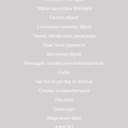
Зброя під патрон Флобера
Газова зброя
Сигнально-шумова зброя
Тюнінг, запчастини, аксесуари
Ножі та інструменти
Метальна зброя
Релоадінг та компоненти боєприпасів
Набої
Чистка та догляд за зброєю
Оптика та комплектуючі
Послуги
Транспорт
Зберігання зброї
AIRSOFT