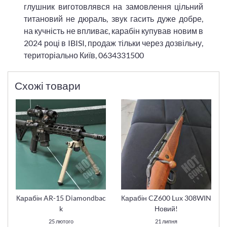
глушник виготовлявся на замовлення цільний
титановий не дюраль, звук гасить дуже добре,
на кучність не впливає, карабін купував новим в
2024 році в IBISI, продаж тільки через дозвільну,
територіально Київ, 0634331500
Схожі товари
Карабін AR-15 Diamondbac
Карабін CZ600 Lux 308WIN
k
Новий!
25 лютого
21 липня