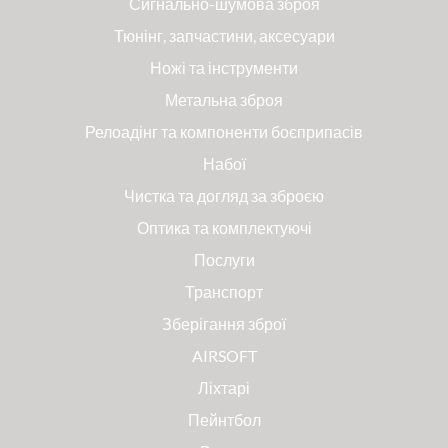
Сигнально-шумова зброя
Тюнінг, запчастини, аксесуари
Ножі та інструменти
Метальна зброя
Релоадінг та компоненти боєприпасів
Набої
Чистка та догляд за зброєю
Оптика та комплектуючі
Послуги
Транспорт
Зберігання зброї
AIRSOFT
Ліхтарі
Пейнтбол