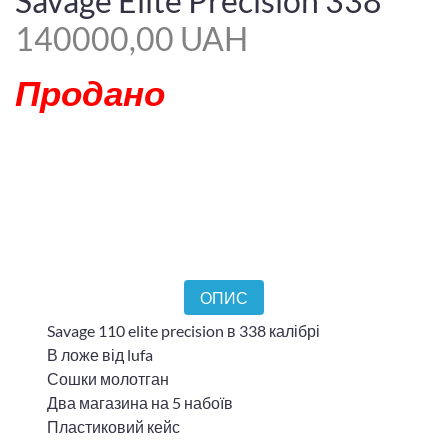
Savage Elite Precision 338
140000,00 UAH
Продано
ОПИС
Savage 110 elite precision в 338 калібрі
В ложе від lufa
Сошки молотган
Два магазина на 5 набоїв
Пластиковий кейс