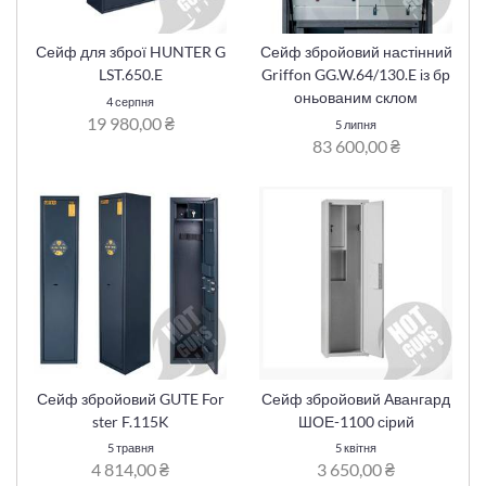
Сейф для зброї HUNTER G
Сейф збройовий настінний
LST.650.E
Griffon GG.W.64/130.E із бр
оньованим склом
4 серпня
19 980,00 ₴
5 липня
83 600,00 ₴
Сейф збройовий GUTE For
Сейф збройовий Авангард
ster F.115K
ШОЕ-1100 сірий
5 травня
5 квітня
4 814,00 ₴
3 650,00 ₴