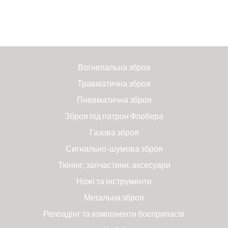
Вогнепальна зброя
Травматична зброя
Пневматична зброя
Зброя під патрон Флобера
Газова зброя
Сигнально-шумова зброя
Тюнінг, запчастини, аксесуари
Ножі та інструменти
Метальна зброя
Релоадінг та компоненти боєприпасів