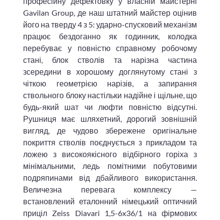
професійну дефектовку у власній майстерні
Gavilan Group, де наш штатний майстер оцінив
його на тверду 4 з 5: ударно-спусковий механізм
працює бездоганно як годинник, колодка
перебуває у повністю справному робочому
стані, блок стволів та нарізна частина
зсередини в хорошому доглянутому стані з
чіткою геометрією нарізів, а запирання
ствольного блоку настільки надійне і щільне, що
будь-який шат чи люфти повністю відсутні.
Рушниця має шляхетний, дорогий зовнішній
вигляд, де чудово збережене оригінальне
покриття стволів поєднується з прикладом та
ложею з високоякісного відбірного горіха з
мінімальними, ледь помітними побутовими
подряпинами від дбайливого використання.
Величезна перевага комплексу —
встановлений еталонний німецький оптичний
приціл Zeiss Diavari 1,5-6x36/1 на фірмових