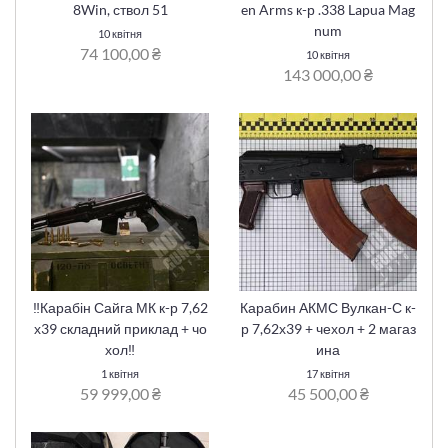
8Win, ствол 51
en Arms к-р .338 Lapua Mag
num
10 квітня
74 100,00 ₴
10 квітня
143 000,00 ₴
‼️Карабін Сайга МК к-р 7,62
Карабин АКМС Вулкан-С к-
х39 складний приклад + чо
р 7,62х39 + чехол + 2 магаз
хол‼️
ина
1 квітня
17 квітня
59 999,00 ₴
45 500,00 ₴