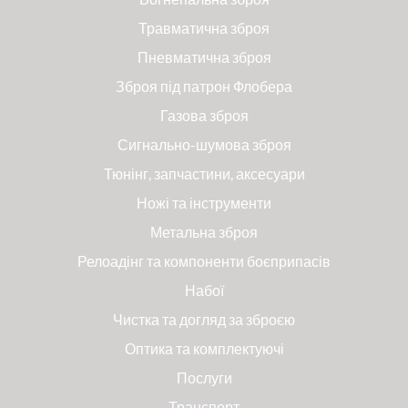
Травматична зброя
Пневматична зброя
Зброя під патрон Флобера
Газова зброя
Сигнально-шумова зброя
Тюнінг, запчастини, аксесуари
Ножі та інструменти
Метальна зброя
Релоадінг та компоненти боєприпасів
Набої
Чистка та догляд за зброєю
Оптика та комплектуючі
Послуги
Транспорт