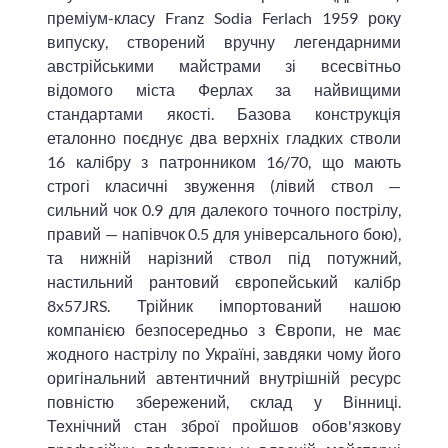
преміум-класу Franz Sodia Ferlach 1959 року
випуску, створений вручну легендарними
австрійськими майстрами зі всесвітньо
відомого міста Ферлах за найвищими
стандартами якості. Базова конструкція
еталонно поєднує два верхніх гладких стволи
16 калібру з патронником 16/70, що мають
строгі класичні звуження (лівий ствол —
сильний чок 0.9 для далекого точного пострілу,
правий — напівчок 0.5 для універсального бою),
та нижній нарізний ствол під потужний,
настильний рантовий європейський калібр
8x57JRS. Трійник імпортований нашою
компанією безпосередньо з Європи, не має
жодного настрілу по Україні, завдяки чому його
оригінальний автентичний внутрішній ресурс
повністю збережений, склад у Вінниці.
Технічний стан зброї пройшов обов'язкову