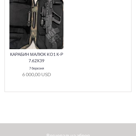
КАРАБИН МАЛЮК KО1 К-Р
7.62X39
7 березня
6 000,00 USD
Вогнепальна зброя