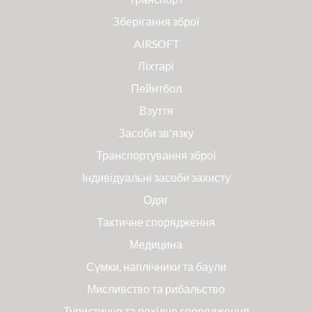
Зберігання зброї
AIRSOFT
Ліхтарі
Пейнтбол
Взуття
Засоби зв'язку
Транспортування зброї
Індивідуальні засоби захисту
Одяг
Тактичне спорядження
Медицина
Сумки, наплічники та баули
Мисливство та рибальство
Туристичне та похідне спорядження