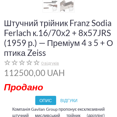
Штучний трійник Franz Sodia
Ferlach к.16/70х2 + 8x57JRS
(1959 р.) — Преміум 4 з 5 + О
птика Zeiss
0 відгуків
112500,00 UAH
Продано
ОПИС
ВІДГУКИ
Компанія Gavilan Group пропонує ексклюзивний
штучний мисливський трійник (дріллінг)