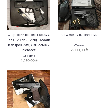
Стартовий пістолет Retay G
Blow mini 9 сигнальный
lock 19, Глок 19 під холости
й патрон 9мм, Сигнальний
29 липня
2 600,00 ₴
пістолет
18 лютого
4 250,00 ₴