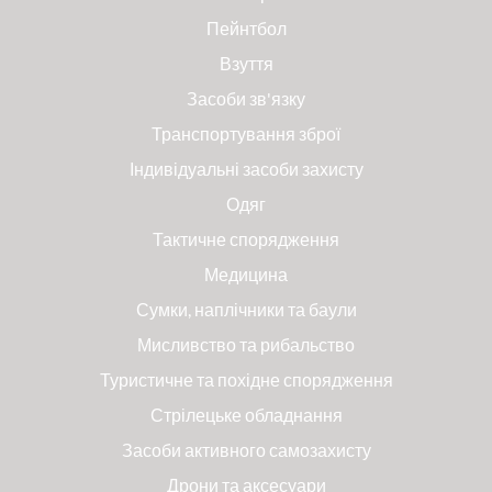
Пейнтбол
Взуття
Засоби зв'язку
Транспортування зброї
Індивідуальні засоби захисту
Одяг
Тактичне спорядження
Медицина
Сумки, наплічники та баули
Мисливство та рибальство
Туристичне та похідне спорядження
Стрілецьке обладнання
Засоби активного самозахисту
Дрони та аксесуари