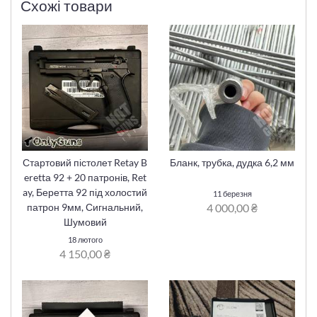
Схожі товари
Стартовий пістолет Retay B
Бланк, трубка, дудка 6,2 мм
erettа 92 + 20 патронів, Ret
ay, Беретта 92 під холостий
11 березня
4 000,00 ₴
патрон 9мм, Сигнальний,
Шумовий
18 лютого
4 150,00 ₴