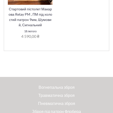
Стартовий пістолет Макар
ова Retay PM , ПМ під холо
стий патрон 9мм, Шумови
й, Сигнальний
18 лютого
4 590,00 ₴
Вогнепальна зброя
Травматична зброя
Пневматична зброя
Зброя під патрон Флобера