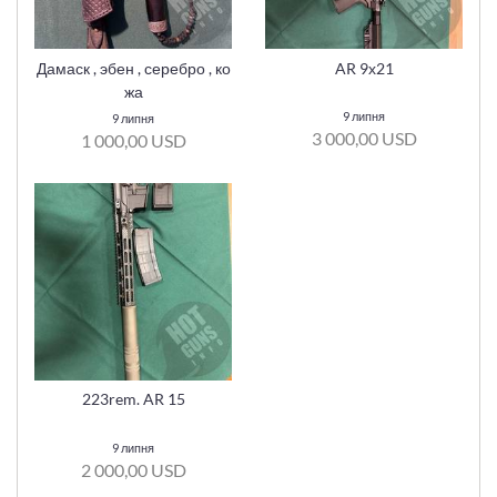
Дамаск , эбен , серебро , ко
AR 9х21
жа
9 липня
9 липня
3 000,00 USD
1 000,00 USD
223rem. AR 15
9 липня
2 000,00 USD