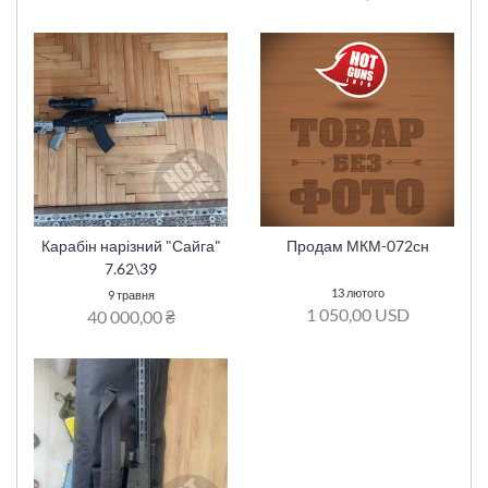
Карабін нарізний "Сайга"
Продам МКМ-072сн
7.62\39
13 лютого
9 травня
1 050,00 USD
40 000,00 ₴