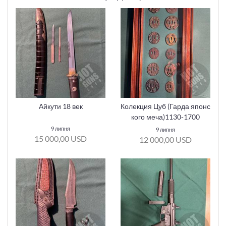
Айкути 18 век
Колекция Цуб (Гарда японс
кого меча)1130-1700
9 липня
9 липня
15 000,00 USD
12 000,00 USD