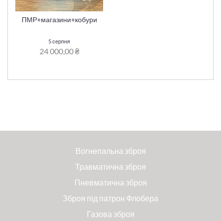
ПМР+магазини+кобури
5 серпня
24 000,00 ₴
Вогнепальна зброя
Травматична зброя
Пневматична зброя
Зброя під патрон Флобера
Газова зброя