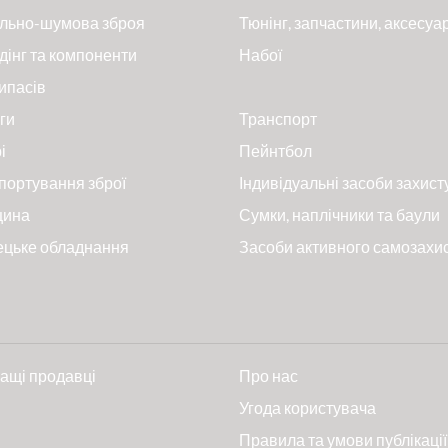
льно-шумова зброя
Тюнінг, запчастини, аксесуа
дінг та компоненти
Набої
ипасів
ги
Транспорт
і
Пейнтбол
портування зброї
Індивідуальні засоби захист
цина
Сумки, наплічники та баули
ецьке обладнання
Засоби активного самозахи
ащі продавці
Про нас
и
Угода користувача
Правила та умови публікації