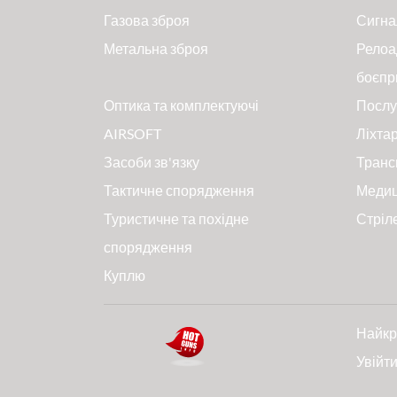
Газова зброя
Сигна
Метальна зброя
Релоа
боєпр
Оптика та комплектуючі
Послу
AIRSOFT
Ліхтар
Засоби зв'язку
Транс
Тактичне спорядження
Меди
Туристичне та похідне
Стріл
спорядження
Куплю
Найкр
Увійт