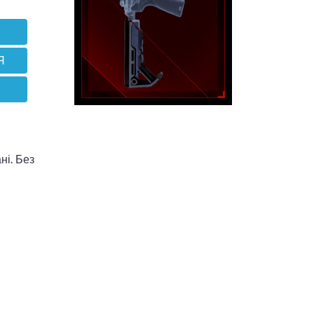
Я
ні. Без