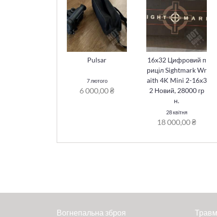
Pulsar
16x32 Цифровий п
риціл Sightmark Wr
aith 4K Mini 2-16x3
7 лютого
6 000,00 ₴
2 Новий, 28000 гр
н.
28 квітня
18 000,00 ₴
Вогнепальна зброя
Травм