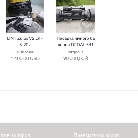
DNT Zulus V2 LRF
Насадка нічного ба
5-20x
чення DEDAL 541
10 березня
30 травня
1 400,00 USD
90 000,00 ₴
атична зброя
Пневматична зброя