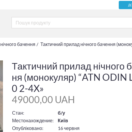
Д
 нічного бачення
Тактичний прилад нічного бачення (монок
Тактичний прилад нічного 
ня (монокуляр) “ATN ODIN 
0 2-4X»
49000,00 UAH
Стан:
б/у
Местонахождение:
Київ
Опубліковано:
16 червня