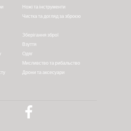
ри
Ножі та інструменти
Чистка та догляд за зброєю
Зберігання зброї
Взуття
у
Одяг
Мисливство та рибальство
сту
Дрони та аксесуари