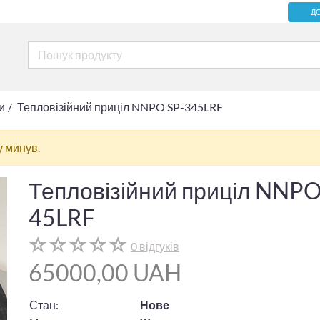
Д
и
Тепловізійний приціл NNPO SP-345LRF
у минув.
Тепловізійний приціл NNPO
45LRF
0 відгуків
65000,00 UAH
Стан:
Нове