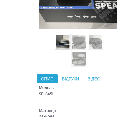
ОПИС
ВІДГУКИ
ВІДЕО
Модель
SP-345L
Матриця
384*288