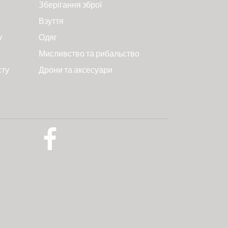
Зберігання зброї
Взуття
у
Одяг
Мисливство та рибальство
сту
Дрони та аксесуари