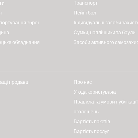
ги
Транспорт
і
Пейнтбол
портування зброї
Індивідуальні засоби захист
цина
Сумки, наплічники та баули
ецьке обладнання
Засоби активного самозахи
ащі продавці
Про нас
и
Угода користувача
Правила та умови публікації
оголошень
Вартість пакетів
Вартість послуг