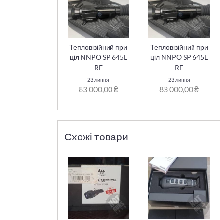
Тепловізійний при
Тепловізійний при
ціл NNPO SP 645L
ціл NNPO SP 645L
RF
RF
23 липня
23 липня
83 000,00 ₴
83 000,00 ₴
Схожі товари