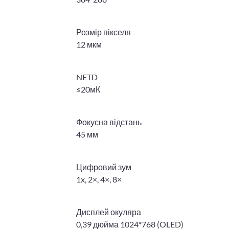
Розмір пікселя
12 мкм
NETD
≤20мК
Фокусна відстань
45 мм
Цифровий зум
1x, 2×, 4×, 8×
Дисплей окуляра
0,39 дюйма 1024*768 (OLED)