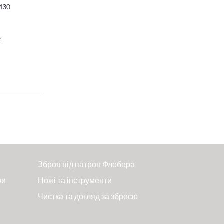
XM30
₴
Зброя під патрон Флобера
ри
Ножі та інструменти
Чистка та догляд за зброєю