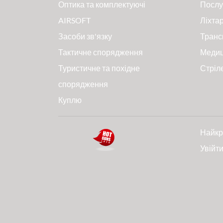
Оптика та комплектуючі
Послу
AIRSOFT
Ліхтар
Засоби зв'язку
Транс
Тактичне спорядження
Меди
Туристичне та похідне
Стріл
спорядження
Куплю
Найкр
Увійт