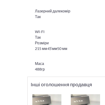
Лазерний далекомір
Так
WI-FI
Так
Розміри
215 мм
45 мм
50 мм
Маса
488гр
Інші оголошення продавця