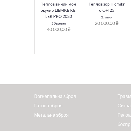
Тепловізійний мон
Тепловізор Ніcmikr
окуляр LIEMKE KEI
o OH 25
LER PRO 2020
2 липня
20 000,00 ₴
5 березня
40 000,00 ₴
Вогнепальна зброя
Травм
Газова зброя
Сигна
Метальна зброя
Релоа
боєпр