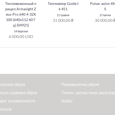
Тепловизионный п
Тепловізор Guide t
Pulsar axion 
рицел Armasight Z
k 451
S
eus-Pro 640 4-32X
11 травня
27 квітня
100 (640x512 60 Г
31 000,00 ₴
30 000,00 
ц) (04921)
14 березня
6 000,00 USD
атична зброя
Пневматична зброя
льно-шумова зброя
Тюнінг, запчастини, аксесуа
дінг та компоненти
Набої
ипасів