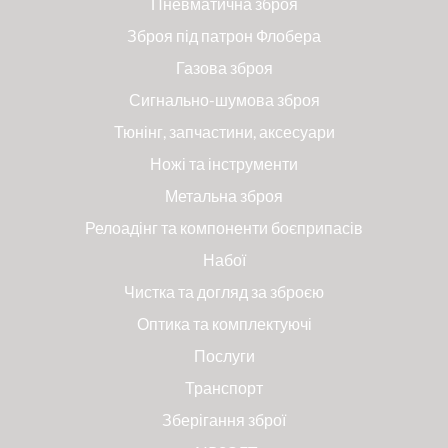
Пневматична зброя
Зброя під патрон Флобера
Газова зброя
Сигнально-шумова зброя
Тюнінг, запчастини, аксесуари
Ножі та інструменти
Метальна зброя
Релоадінг та компоненти боєприпасів
Набої
Чистка та догляд за зброєю
Оптика та комплектуючі
Послуги
Транспорт
Зберігання зброї