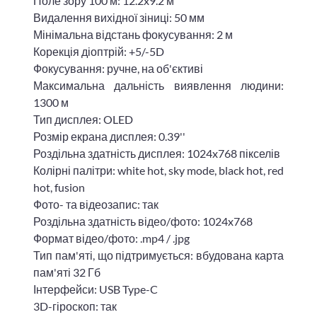
Поле зору 100 м: 12.2x9.2 м
Видалення вихідної зіниці: 50 мм
Мінімальна відстань фокусування: 2 м
Корекція діоптрій: +5/-5D
Фокусування: ручне, на об'єктиві
Максимальна дальність виявлення людини:
1300 м
Тип дисплея: OLED
Розмір екрана дисплея: 0.39''
Роздільна здатність дисплея: 1024x768 пікселів
Колірні палітри: white hot, sky mode, black hot, red
hot, fusion
Фото- та відеозапис: так
Роздільна здатність відео/фото: 1024x768
Формат відео/фото: .mp4 / .jpg
Тип пам'яті, що підтримується: вбудована карта
пам'яті 32 Гб
Інтерфейси: USB Type-C
3D-гіроскоп: так