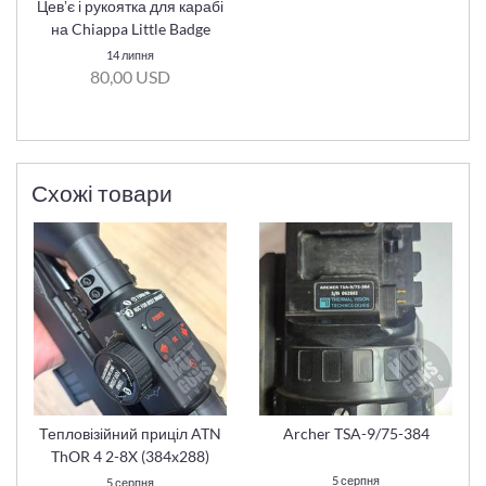
Цевʼє і рукоятка для карабі
на Chiappa Little Badge
14 липня
80,00 USD
Схожі товари
Тепловізійний приціл ATN
Archer TSA-9/75-384
ThOR 4 2-8X (384x288)
5 серпня
5 серпня