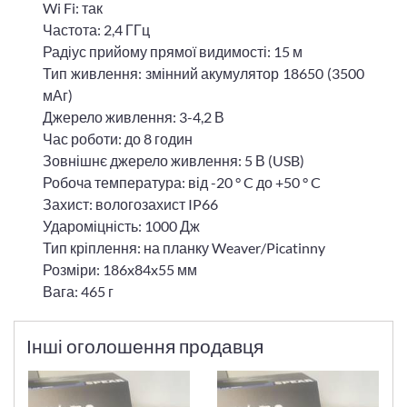
Wi Fi: так
Частота: 2,4 ГГц
Радіус прийому прямої видимості: 15 м
Тип живлення: змінний акумулятор 18650 (3500
мАг)
Джерело живлення: 3-4,2 В
Час роботи: до 8 годин
Зовнішнє джерело живлення: 5 В (USB)
Робоча температура: від -20 ° C до +50 ° C
Захист: вологозахист IP66
Удароміцність: 1000 Дж
Тип кріплення: на планку Weaver/Picatinny
Розміри: 186x84x55 мм
Вага: 465 г
Інші оголошення продавця