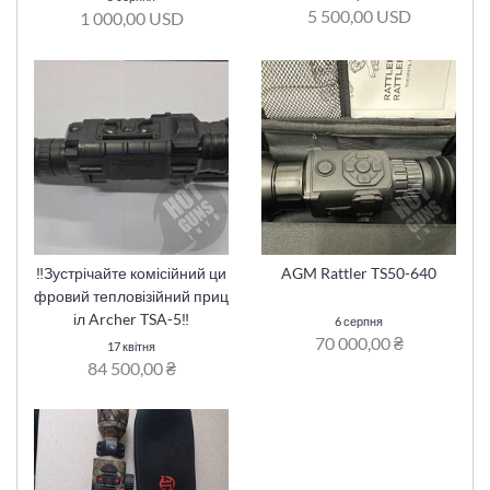
5 500,00 USD
1 000,00 USD
‼️Зустрічайте комісійний ци
AGM Rattler TS50-640
фровий тепловізійний приц
іл Archer TSA-5‼️
6 серпня
70 000,00 ₴
17 квітня
84 500,00 ₴