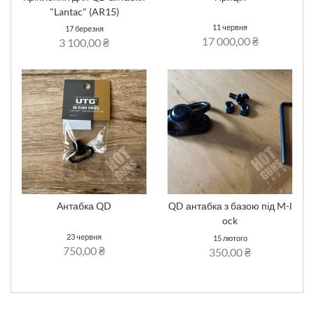
"Lantac" (AR15)
11 червня
17 березня
17 000,00 ₴
3 100,00 ₴
Антабка QD
QD антабка з базою під M-l
ock
23 червня
15 лютого
750,00 ₴
350,00 ₴