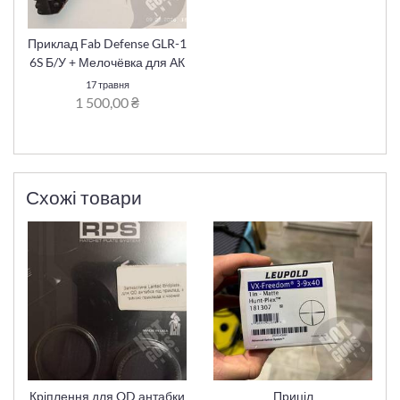
Приклад Fab Defense GLR-1
6S Б/У + Мелочёвка для АК
17 травня
1 500,00 ₴
Схожі товари
Кріплення для QD антабки
Приціл