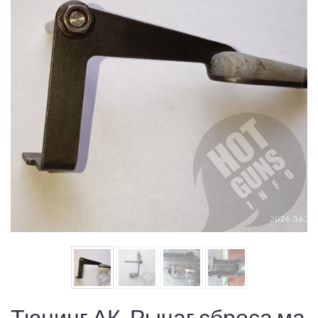
Тюнинг АК. Рычаг сброса ма