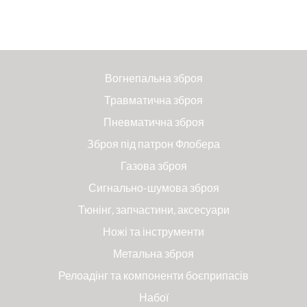
Вогнепальна зброя
Травматична зброя
Пневматична зброя
Зброя під патрон Флобера
Газова зброя
Сигнально-шумова зброя
Тюнінг, запчастини, аксесуари
Ножі та інструменти
Метальна зброя
Релоадінг та компоненти боєприпасів
Набої