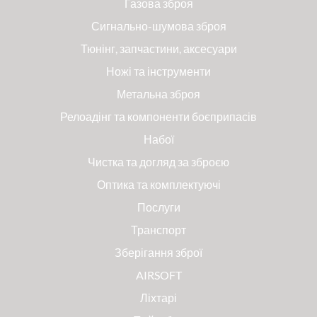
Газова зброя
Сигнально-шумова зброя
Тюнінг, запчастини, аксесуари
Ножі та інструменти
Метальна зброя
Релоадінг та компоненти боєприпасів
Набої
Чистка та догляд за зброєю
Оптика та комплектуючі
Послуги
Транспорт
Зберігання зброї
AIRSOFT
Ліхтарі