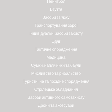
Пейнтбол
Взуття
Засоби зв'язку
Транспортування зброї
Індивідуальні засоби захисту
Одяг
Тактичне спорядження
Медицина
Сумки, наплічники та баули
Мисливство та рибальство
Туристичне та похідне спорядження
Стрілецьке обладнання
Засоби активного самозахисту
Дрони та аксесуари