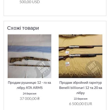
500,00 USD
Схожі товари
Продам рушницю 12 - го ка
Продам збройний гарнітур
лібру ATA ARMS
Benelli billionari 12 та 20 ка
лібру
24 березня
37 000,00 ₴
22 березня
6 500,00 EUR