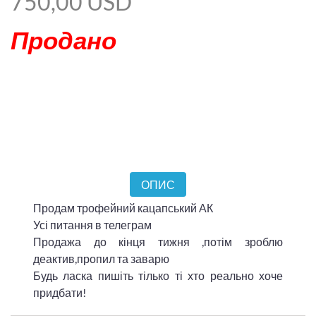
750,00 USD
Продано
ОПИС
Продам трофейний кацапський АК
Усі питання в телеграм
Продажа до кінця тижня ,потім зроблю
деактив,пропил та заварю
Будь ласка пишіть тілько ті хто реально хоче
придбати!