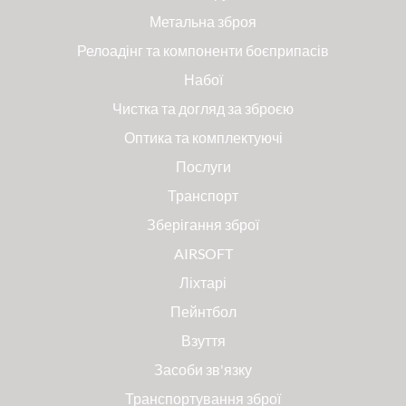
Метальна зброя
Релоадінг та компоненти боєприпасів
Набої
Чистка та догляд за зброєю
Оптика та комплектуючі
Послуги
Транспорт
Зберігання зброї
AIRSOFT
Ліхтарі
Пейнтбол
Взуття
Засоби зв'язку
Транспортування зброї