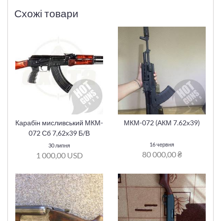
Схожі товари
Карабін мисливський МКМ-
МКМ-072 (АКМ 7.62х39)
072 Сб 7,62х39 Б/В
16 червня
30 липня
80 000,00 ₴
1 000,00 USD