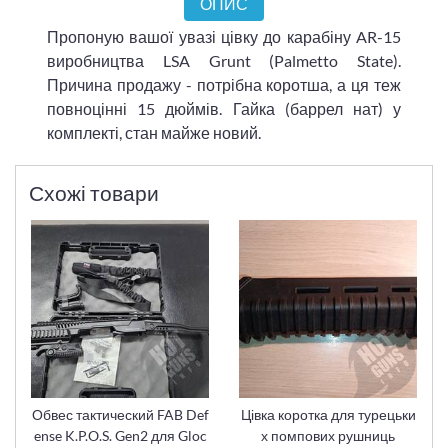
ОПИС
Пропоную вашої увазі цівку до карабіну AR-15
виробництва LSA Grunt (Palmetto State).
Причина продажу - потрібна коротша, а ця теж
повноцінні 15 дюймів. Гайка (баррел нат) у
комплекті, стан майже новий.
Схожі товари
Обвес тактический FAB Def
Цівка коротка для турецьки
ense K.P.O.S. Gen2 для Gloc
х помпових рушниць