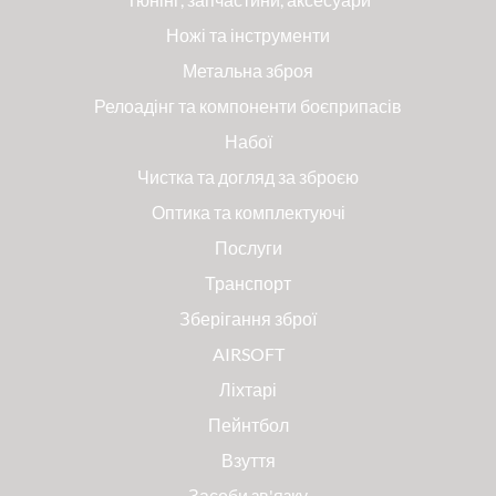
Ножі та інструменти
Метальна зброя
Релоадінг та компоненти боєприпасів
Набої
Чистка та догляд за зброєю
Оптика та комплектуючі
Послуги
Транспорт
Зберігання зброї
AIRSOFT
Ліхтарі
Пейнтбол
Взуття
Засоби зв'язку