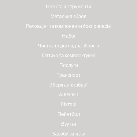
Ножі та інструменти
Метальна зброя
Релоадінг та компоненти боєприпасів
Набої
Чистка та догляд за зброєю
Оптика та комплектуючі
Послуги
Транспорт
Зберігання зброї
AIRSOFT
Ліхтарі
Пейнтбол
Взуття
Засоби зв'язку