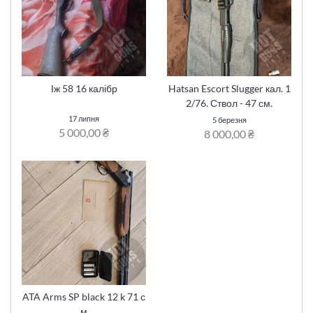
Іж 58 16 калібр
Hatsan Escort Slugger кал. 1
2/76. Ствол - 47 см.
17 липня
5 березня
5 000,00 ₴
8 000,00 ₴
ATA Arms SP black 12 k 71 с
м