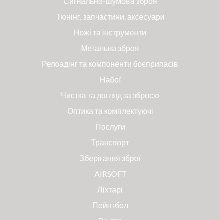
Сигнально-шумова зброя
Тюнінг, запчастини, аксесуари
Ножі та інструменти
Метальна зброя
Релоадінг та компоненти боєприпасів
Набої
Чистка та догляд за зброєю
Оптика та комплектуючі
Послуги
Транспорт
Зберігання зброї
AIRSOFT
Ліхтарі
Пейнтбол