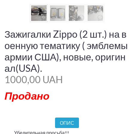
Зажигалки Zippo (2 шт.) на в
оенную тематику ( эмблемы
армии США), новые, оригин
ал(USA).
1000,00 UAH
Продано
ОПИС
Убедительная просьба!!!