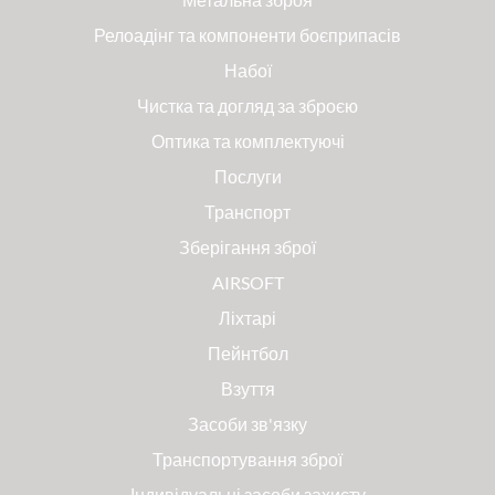
Релоадінг та компоненти боєприпасів
Набої
Чистка та догляд за зброєю
Оптика та комплектуючі
Послуги
Транспорт
Зберігання зброї
AIRSOFT
Ліхтарі
Пейнтбол
Взуття
Засоби зв'язку
Транспортування зброї
Індивідуальні засоби захисту