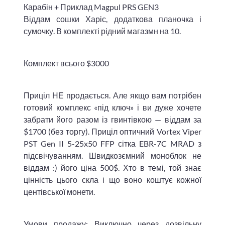
​Карабін + ​Приклад Magpul PRS GEN3
Віддам сошки Харіс, додаткова планочка і
сумочку. В комплекті рідний магазмн на 10.
Комплект всього $3000
Приціл НЕ продається. Але якщо вам потрібен
готовий комплекс «під ключ» і ви дуже хочете
забрати його разом із гвинтівкою — віддам за
$1700 (без торгу). Приціл оптичний Vortex Viper
PST Gen II 5-25x50 FFP сітка EBR-7C MRAD з
підсвічуванням. Швидкозємний моноблок не
віддам :) його ціна 500$. Хто в темі, той знає
цінність цього скла і що воно коштує кожної
центівської монети.
​Умови продажу: Виключно через дозвільну