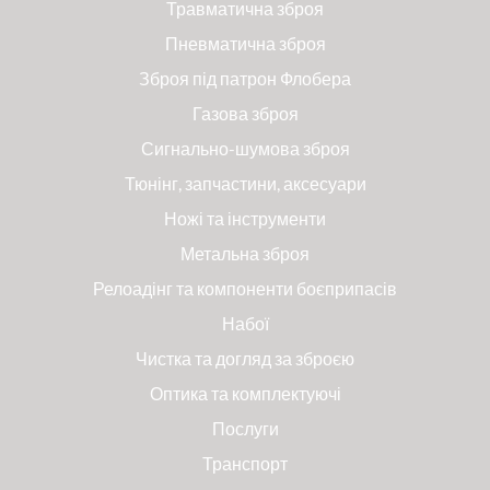
Травматична зброя
Пневматична зброя
Зброя під патрон Флобера
Газова зброя
Сигнально-шумова зброя
Тюнінг, запчастини, аксесуари
Ножі та інструменти
Метальна зброя
Релоадінг та компоненти боєприпасів
Набої
Чистка та догляд за зброєю
Оптика та комплектуючі
Послуги
Транспорт