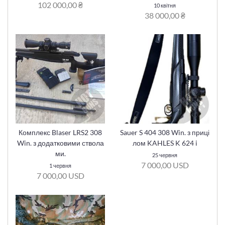
102 000,00 ₴
10 квітня
38 000,00 ₴
Комплекс Blaser LRS2 308
Sauer S 404 308 Win. з приці
Win. з додатковими ствола
лом KAHLES K 624 i
ми.
25 червня
7 000,00 USD
1 червня
7 000,00 USD