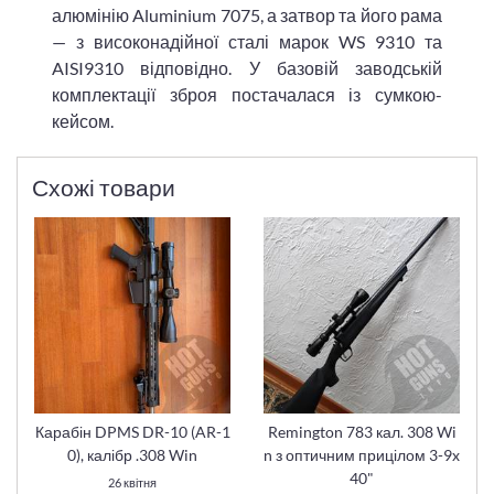
алюмінію Aluminium 7075, а затвор та його рама
— з високонадійної сталі марок WS 9310 та
AISI9310 відповідно. У базовій заводській
комплектації зброя постачалася із сумкою-
кейсом.
Схожі товари
Карабін DPMS DR-10 (AR-1
Remington 783 кал. 308 Wi
0), калібр .308 Win
n з оптичним прицілом 3-9x
40"
26 квітня