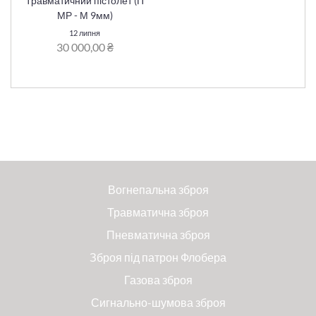
Травматичний пістолет (П
МР - М 9мм)
12 липня
30 000,00 ₴
Вогнепальна зброя
Травматична зброя
Пневматична зброя
Зброя під патрон Флобера
Газова зброя
Сигнально-шумова зброя