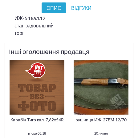
ОПИС
ВІДГУКИ
ИЖ-54 кал.12
стан задовільний
торг
Інші оголошення продавця
Карабін Тигр кал. 7,62х54R
рушниця ИЖ-27ЕМ 12/70
вчора 08:18
20 липня