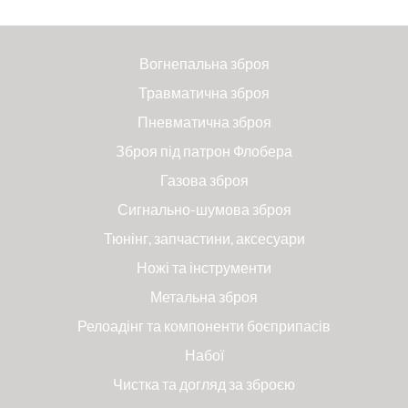
Вогнепальна зброя
Травматична зброя
Пневматична зброя
Зброя під патрон Флобера
Газова зброя
Сигнально-шумова зброя
Тюнінг, запчастини, аксесуари
Ножі та інструменти
Метальна зброя
Релоадінг та компоненти боєприпасів
Набої
Чистка та догляд за зброєю