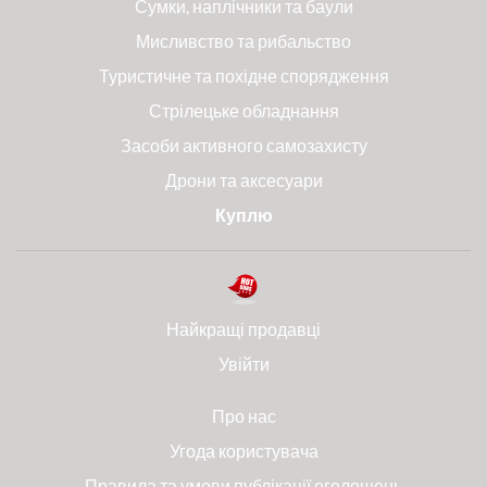
Сумки, наплічники та баули
Мисливство та рибальство
Туристичне та похідне спорядження
Стрілецьке обладнання
Засоби активного самозахисту
Дрони та аксесуари
Куплю
Найкращі продавці
Увійти
Про нас
Угода користувача
Правила та умови публікації оголошень