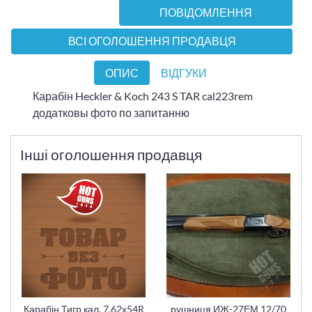
ПОВІДОМЛЕННЯ
ВСІ ОГОЛОШЕННЯ ПРОДАВЦЯ
ОПИС
ВІДГУКИ
Карабін Heckler & Koch 243 S TAR cal223rem
додатковы фото по запитанню
Інші оголошення продавця
Карабін Тигр кал. 7,62х54R
рушниця ИЖ-27ЕМ 12/70