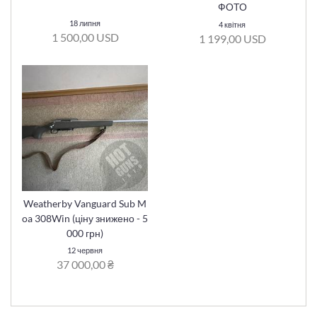
ФОТО
18 липня
4 квітня
1 500,00 USD
1 199,00 USD
Weatherby Vanguard Sub M
oa 308Win (ціну знижено - 5
000 грн)
12 червня
37 000,00 ₴