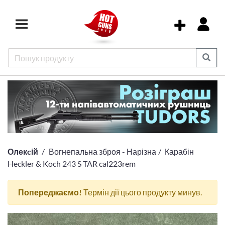
Олекcій
Вогнепальна зброя - Нарізна
Карабін
Heckler & Koch 243 S TAR cal223rem
Попереджаємо!
Термін дії цього продукту минув.