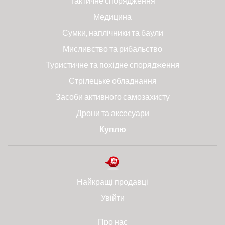
Тактичне спорядження
Медицина
Сумки, наплічники та баули
Мисливство та рибальство
Туристичне та похідне спорядження
Стрілецьке обладнання
Засоби активного самозахисту
Дрони та аксесуари
Куплю
Найкращі продавці
Увійти
Про нас