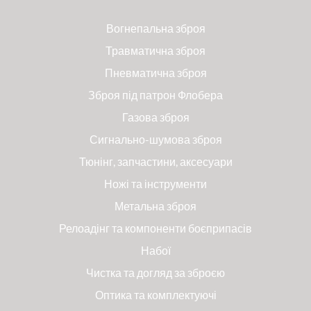
Вогнепальна зброя
Травматична зброя
Пневматична зброя
Зброя під патрон Флобера
Газова зброя
Сигнально-шумова зброя
Тюнінг, запчастини, аксесуари
Ножі та інструменти
Метальна зброя
Релоадінг та компоненти боєприпасів
Набої
Чистка та догляд за зброєю
Оптика та комплектуючі