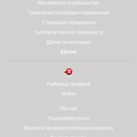
Мисливство та рибальство
Туристичне та похідне спорядження
Стрілецьке обладнання
Засоби активного самозахисту
Дрони та аксесуари
Куплю
Найкращі продавці
Увійти
Про нас
Угода користувача
Правила та умови публікації оголошень