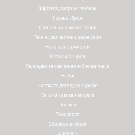
Зброя під патрон Флобера
Газова зброя
Сигнально-шумова зброя
Тюнінг, запчастини, аксесуари
Ножі та інструменти
Метальна зброя
Релоадінг та компоненти боєприпасів
Набої
Чистка та догляд за зброєю
Оптика та комплектуючі
Послуги
Транспорт
Зберігання зброї
AIRSOFT