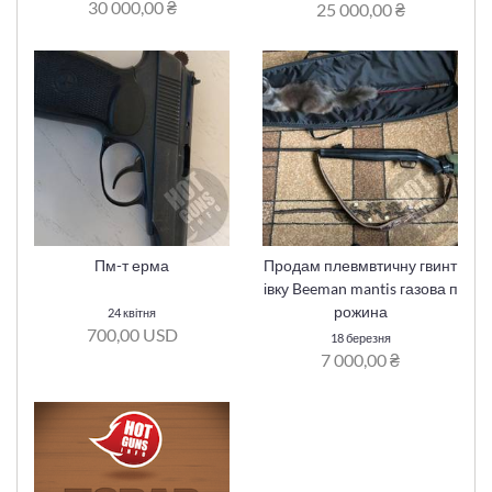
30 000,00 ₴
25 000,00 ₴
Пм-т ерма
Продам плевмвтичну гвинт
івку Beeman mantis газова п
рожина
24 квітня
700,00 USD
18 березня
7 000,00 ₴