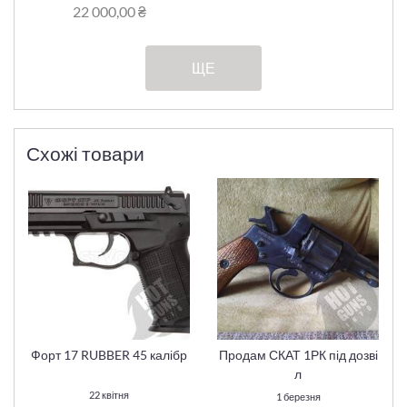
22 000,00 ₴
ЩЕ
Схожі товари
Форт 17 RUBBER 45 калібр
Продам СКАТ 1РК під дозві
л
22 квітня
1 березня