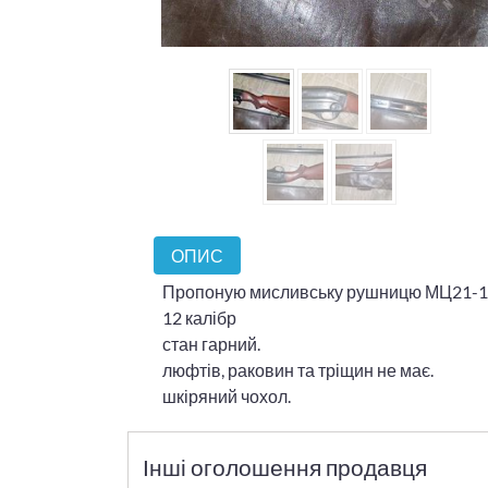
ОПИС
Пропоную мисливську рушницю МЦ21-1
12 калібр
стан гарний.
люфтів, раковин та тріщин не має.
шкіряний чохол.
Інші оголошення продавця