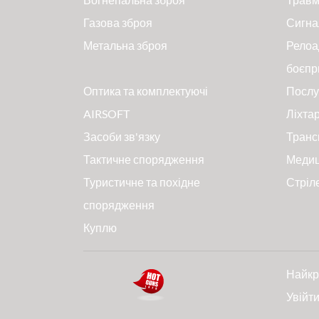
Газова зброя
Сигна
Метальна зброя
Релоа
боєпр
Оптика та комплектуючі
Послу
AIRSOFT
Ліхтар
Засоби зв'язку
Транс
Тактичне спорядження
Меди
Туристичне та похідне
Стріл
спорядження
Куплю
Найкр
Увійт