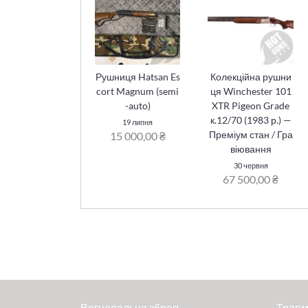
Рушниця Hatsan Es
Колекційна рушни
cort Magnum (semi
ця Winchester 101
-auto)
XTR Pigeon Grade
к.12/70 (1983 р.) —
19 липня
Преміум стан / Гра
15 000,00 ₴
віювання
30 червня
67 500,00 ₴
Вогнепальна зброя
Травм