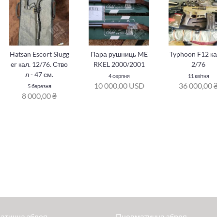
Hatsan Escort Slugg
Пара рушниць ME
Typhoon F12 ка
er кал. 12/76. Ство
RKEL 2000/2001
2/76
л - 47 см.
4 серпня
11 квітня
10 000,00 USD
36 000,00 
5 березня
8 000,00 ₴
атична зброя
Пневматична зброя