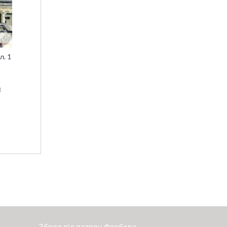
л. 1
₴
Зброя під патрон Флобера