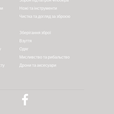
ри
Ножі та інструменти
Чистка та догляд за зброєю
Зберігання зброї
Взуття
у
Одяг
Мисливство та рибальство
сту
Дрони та аксесуари