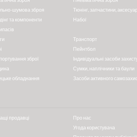
льно-шумова зброя
Тюнінг, запчастини, аксесуа
дінг та компоненти
Набої
ипасів
ги
Транспорт
і
Пейнтбол
портування зброї
Індивідуальні засоби захист
цина
Сумки, наплічники та баули
ецьке обладнання
Засоби активного самозахи
ащі продавці
Про нас
и
Угода користувача