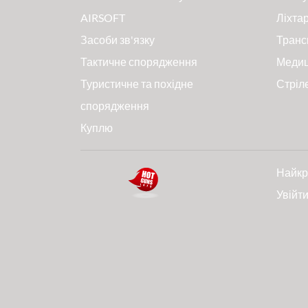
AIRSOFT
Ліхтар
Засоби зв'язку
Транс
Тактичне спорядження
Меди
Туристичне та похідне
Стріл
спорядження
Куплю
Найкр
Увійт