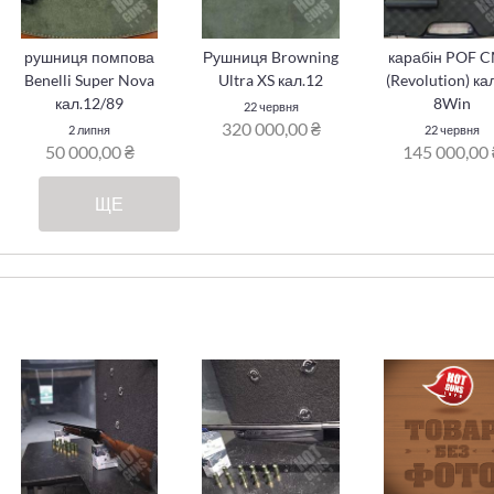
рушниця помпова
Рушниця Browning
карабін POF 
Benelli Super Nova
Ultra XS кал.12
(Revolution) ка
кал.12/89
8Win
22 червня
320 000,00 ₴
2 липня
22 червня
50 000,00 ₴
145 000,00 
ЩЕ