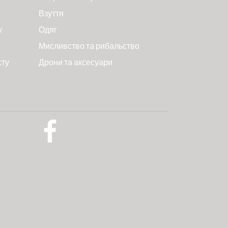
Взуття
у
Одяг
Мисливство та рибальство
сту
Дрони та аксесуари