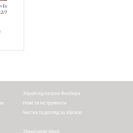
n Es
12/7
₴
Зброя під патрон Флобера
ри
Ножі та інструменти
Чистка та догляд за зброєю
Зберігання зброї