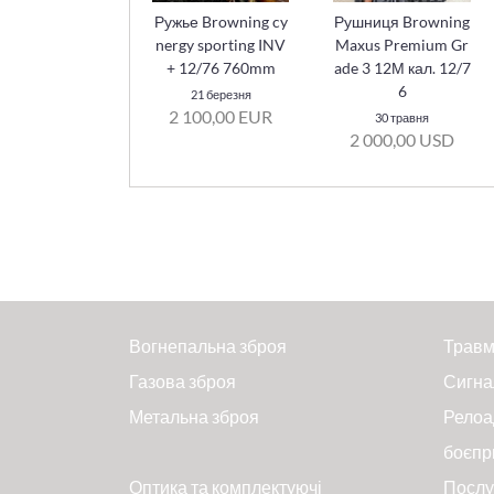
Ружье Browning cy
Рушниця Browning
nergy sporting INV
Maxus Premium Gr
+ 12/76 760mm
ade 3 12М кал. 12/7
6
21 березня
2 100,00 EUR
30 травня
2 000,00 USD
Вогнепальна зброя
Травм
Газова зброя
Сигна
Метальна зброя
Релоа
боєпр
Оптика та комплектуючі
Послу