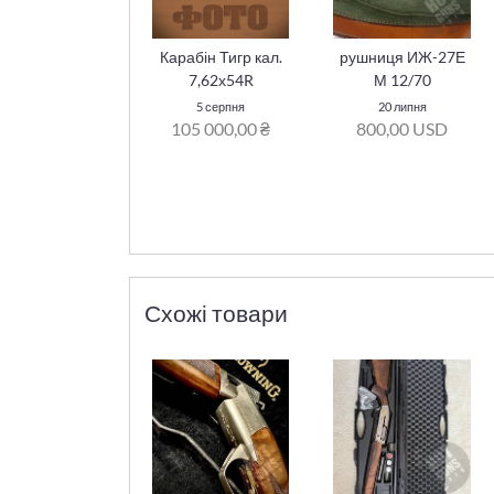
Карабін Тигр кал.
рушниця ИЖ-27Е
7,62х54R
М 12/70
5 серпня
20 липня
105 000,00 ₴
800,00 USD
Схожі товари