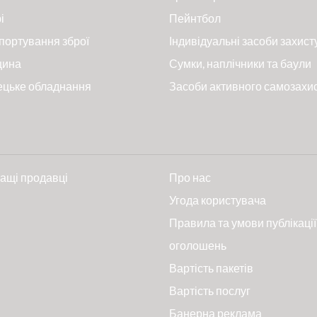
і
Пейнтбол
портування зброї
Індивідуальні засоби захист
цина
Сумки, наплічники та баули
ецьке обладнання
Засоби активного самозахи
ащі продавці
Про нас
и
Угода користувача
Правила та умови публікації
оголошень
Вартість пакетів
Вартість послуг
Банерна реклама