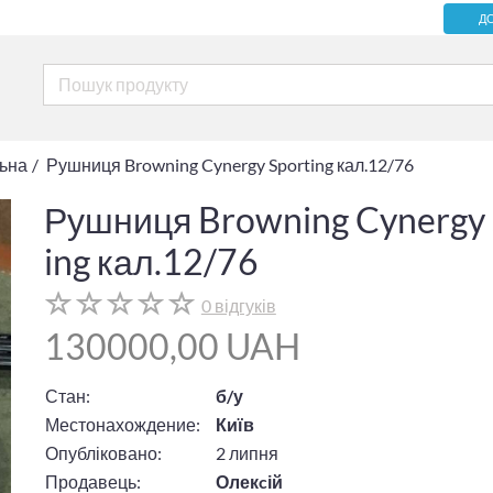
Д
льна
Рушниця Browning Cynergy Sporting кал.12/76
Рушниця Browning Cynergy 
ing кал.12/76
0 відгуків
130000,00 UAH
Стан:
б/у
Местонахождение:
Київ
Опубліковано:
2 липня
Продавець:
Олекcій