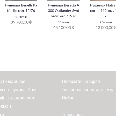
Рушниця Benelli Ra
Рушниця Beretta A
Рушниця Hatsa
ffaello кал. 12/76
300 Outlander Synt
cort H112 кал. 
hetic кал. 12/76
6
10 квітня
89 700,00 ₴
10 квітня
9 березня
48 100,00 ₴
13 000,00 
атична зброя
Пневматична зброя
льно-шумова зброя
Тюнінг, запчастини, аксесуа
дінг та компоненти
Набої
ипасів
ги
Транспорт