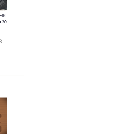
CMR
л.30
₴