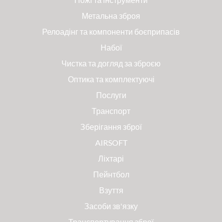
Метальна зброя
Релоадінг та компоненти боєприпасів
Набої
Чистка та догляд за зброєю
Оптика та комплектуючі
Послуги
Транспорт
Зберігання зброї
AIRSOFT
Ліхтарі
Пейнтбол
Взуття
Засоби зв'язку
Транспортування зброї