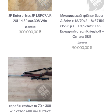
JP Enterprises JP LRP07/LR
Мисливський трійник Sauer
20I 14,5” кал.308 Win
& Sohn к.16/70х2 + 8x57JRS
(1953 р.) — Раритет 3+ з 5 +
15 липня
Вкладний ствол Krieghoff +
300 000,00 ₴
Оптика S&B
1 липня
90 000,00 ₴
карабін zastava m 70 в 308
win ствол 600 мм 10 твіст