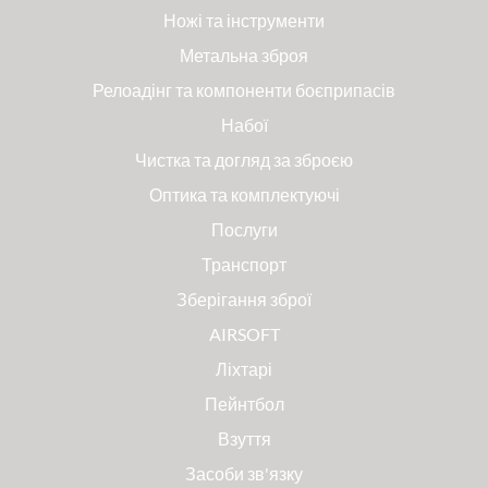
Ножі та інструменти
Метальна зброя
Релоадінг та компоненти боєприпасів
Набої
Чистка та догляд за зброєю
Оптика та комплектуючі
Послуги
Транспорт
Зберігання зброї
AIRSOFT
Ліхтарі
Пейнтбол
Взуття
Засоби зв'язку