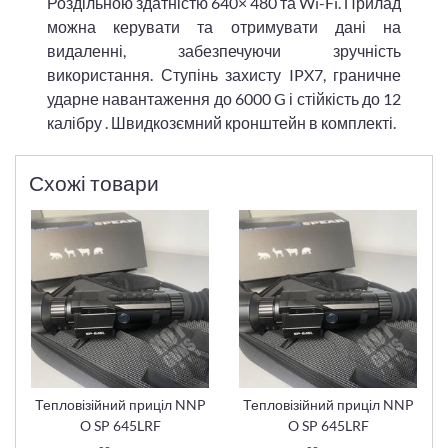
Роздільною здатністю 640× 480 та Wi-Fi. Прилад
можна керувати та отримувати дані на
видаленні, забезпечуючи зручність
використання. Ступінь захисту IPX7, граничне
ударне навантаження до 6000 G і стійкість до 12
калібру . Швидкозємний кронштейн в комплекті.
Схожі товари
Тепловізійний приціл NNP
Тепловізійний приціл NNP
O SP 645LRF
O SP 645LRF