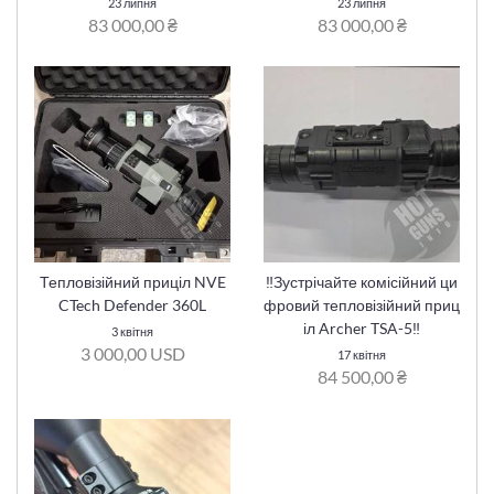
23 липня
23 липня
83 000,00 ₴
83 000,00 ₴
Тепловізійний приціл NVE
‼️Зустрічайте комісійний ци
CTech Defender 360L
фровий тепловізійний приц
іл Archer TSA-5‼️
3 квітня
3 000,00 USD
17 квітня
84 500,00 ₴