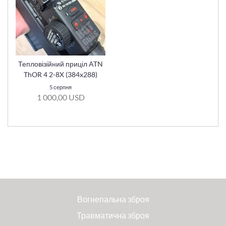
Тепловізійний приціл ATN
ThOR 4 2-8X (384x288)
5 серпня
1 000,00 USD
Вогнепальна зброя
Травматична зброя